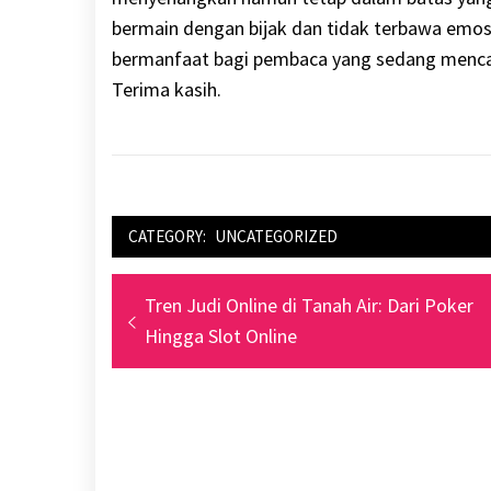
bermain dengan bijak dan tidak terbawa emosi 
bermanfaat bagi pembaca yang sedang mencari 
Terima kasih.
CATEGORY:
UNCATEGORIZED
Post
Previous
Tren Judi Online di Tanah Air: Dari Poker
navigation
post:
Hingga Slot Online