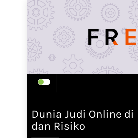
Skip
to
content
FR
Dunia Judi Online di
dan Risiko