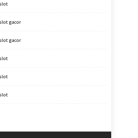
slot
slot gacor
slot gacor
slot
slot
slot