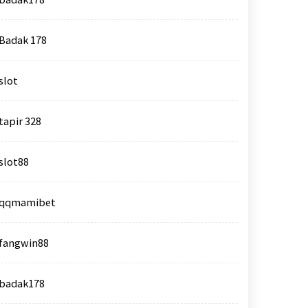
Badak 178
slot
tapir 328
slot88
qqmamibet
fangwin88
badak178