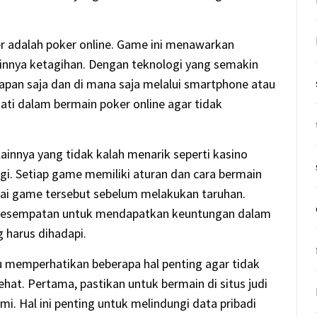
ler adalah poker online. Game ini menawarkan
nnya ketagihan. Dengan teknologi yang semakin
apan saja dan di mana saja melalui smartphone atau
ati dalam bermain poker online agar tidak
 lainnya yang tidak kalah menarik seperti kasino
agi. Setiap game memiliki aturan dan cara bermain
ai game tersebut sebelum melakukan taruhan.
i kesempatan untuk mendapatkan keuntungan dalam
 harus dihadapi.
u memperhatikan beberapa hal penting agar tidak
ehat. Pertama, pastikan untuk bermain di situs judi
smi. Hal ini penting untuk melindungi data pribadi