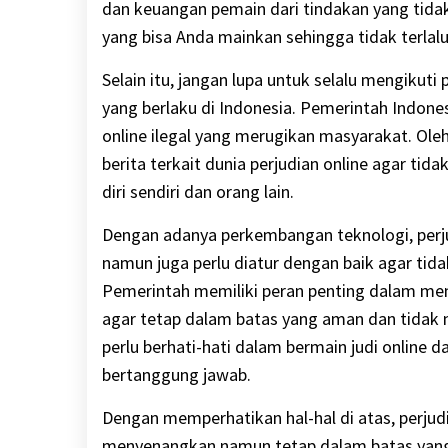
dan keuangan pemain dari tindakan yang tida
yang bisa Anda mainkan sehingga tidak terlal
Selain itu, jangan lupa untuk selalu mengikut
yang berlaku di Indonesia. Pemerintah Indones
online ilegal yang merugikan masyarakat. Ole
berita terkait dunia perjudian online agar tid
diri sendiri dan orang lain.
Dengan adanya perkembangan teknologi, perju
namun juga perlu diatur dengan baik agar ti
Pemerintah memiliki peran penting dalam men
agar tetap dalam batas yang aman dan tidak 
perlu berhati-hati dalam bermain judi online
bertanggung jawab.
Dengan memperhatikan hal-hal di atas, perjudi
menyenangkan namun tetap dalam batas yang 